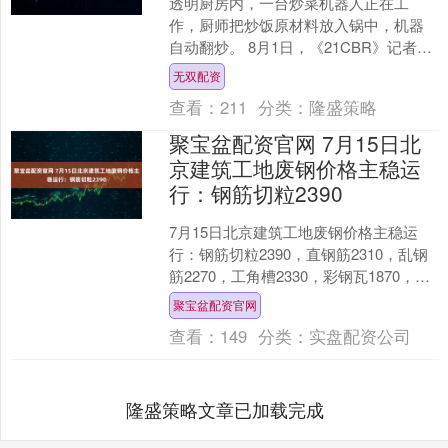
透明厨房内，一台炒菜机器人正在工
作，厨师把炒饭原材料放入锅中，机器
自动翻炒。 8月1日，《21CBR》记者来
到北京长保大厦七鲜小厨，见到这一
无双配资
幕。该厨房共配备4个....
查看：
211
分类：
隆盛策略
聚宝盆配资官网 7月15日北
京建筑工地废钢价格主稳运
行：钢筋切粒2390
7月15日北京建筑工地废钢价格主稳运
行：钢筋切粒2390，直钢筋2310，乱钢
筋2270，工角槽2330，彩钢瓦1870，不
含税，单位：元/吨。....
聚宝盆配资官网
查看：
149
分类：
实盘配资公司
隆盛策略文章已加载完成