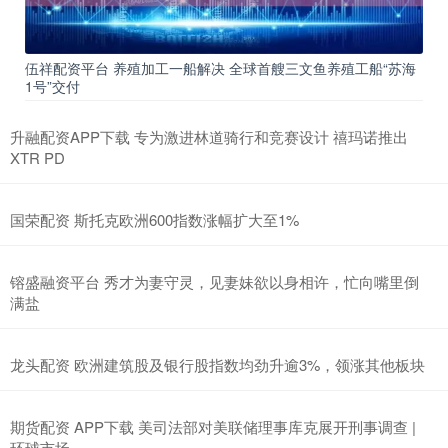
伍祥配资平台 养殖加工一船解决 全球首艘三文鱼养殖工船“苏海
1号”交付
升融配资APP下载 专为激进林道骑行和竞赛设计 禧玛诺推出
XTR PD
国荣配资 斯托克欧洲600指数涨幅扩大至1%
镕盛融资平台 秀才为妻守灵，见妻妹欲以身相许，忙向嘴里倒
满盐
龙头配资 欧洲建筑股及银行股指数均劲升逾3%，领涨其他板块
期货配资 APP下载 美司法部对美联储理事库克展开刑事调查 |
环球市场