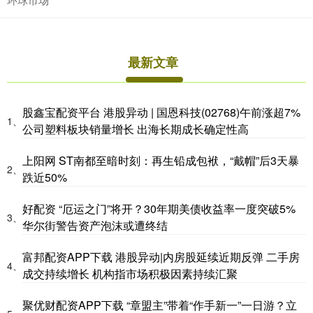
最新文章
股鑫宝配资平台 港股异动 | 国恩科技(02768)午前涨超7%
1、
公司塑料板块销量增长 出海长期成长确定性高
上阳网 ST南都至暗时刻：再生铅成包袱，“戴帽”后3天暴
2、
跌近50%
好配资 “厄运之门”将开？30年期美债收益率一度突破5%
3、
华尔街警告资产泡沫或遭终结
富邦配资APP下载 港股异动|内房股延续近期反弹 二手房
4、
成交持续增长 机构指市场积极因素持续汇聚
聚优财配资APP下载 “章盟主”带着“作手新一”一日游？立