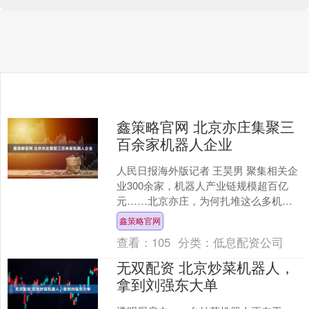
鑫策略官网 北京亦庄集聚三
百余家机器人企业
人民日报海外版记者 王昊男 聚集相关企
业300余家，机器人产业链规模超百亿
元……北京亦庄，为何扎堆这么多机器
人企业？ 2025年，有这样两场比赛令人
鑫策略官网
印象深刻：4....
查看：
105
分类：
低息配资公司
无双配资 北京炒菜机器人，
拿到刘强东大单