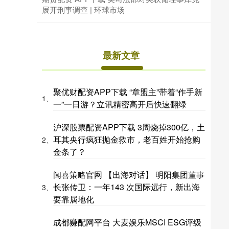
展开刑事调查 | 环球市场
最新文章
聚优财配资APP下载 “章盟主”带着“作手新
1、
一”一日游？立讯精密高开后快速翻绿
沪深股票配资APP下载 3周烧掉300亿，土
耳其央行疯狂抛金救市，老百姓开始抢购
2、
金条了？
闻喜策略官网 【出海对话】 明阳集团董事
长张传卫：一年143 次国际远行，新出海
3、
要靠属地化
成都赚配网平台 大麦娱乐MSCI ESG评级