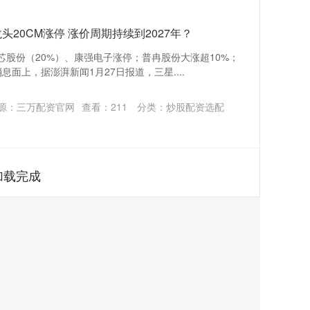
20CM涨停 涨价周期持续到2027年？
芯股份（20%）、康强电子涨停；普冉股份大涨超10%；
面上，据澎湃新闻1月27日报道，三星....
源：三万配资官网
查看：
211
分类：
炒股配资选配
加载完成