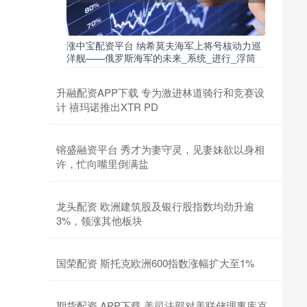
涨中宝配资平台 纳希莫夫海军上将号核动力巡
洋舰——俄罗斯海军的未来_系统_进行_浮筒
升融配资APP下载 专为激进林道骑行和竞赛设
计 禧玛诺推出XTR PD
镕盛融资平台 秀才为妻守灵，见妻妹欲以身相
许，忙向嘴里倒满盐
龙头配资 欧洲建筑股及银行股指数均劲升逾
3%，领涨其他板块
国荣配资 斯托克欧洲600指数涨幅扩大至1%
期货配资 APP下载 美司法部对美联储理事库克