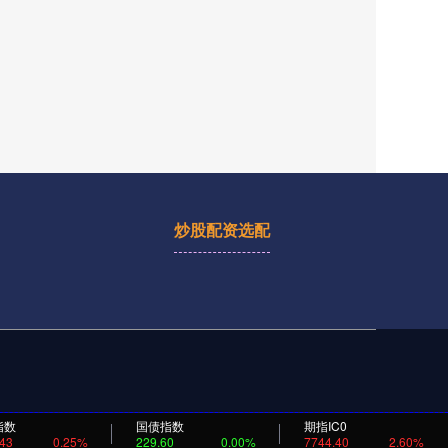
炒股配资选配
指数
国债指数
期指IC0
.43
0.25%
229.60
0.00%
7744.40
2.60%