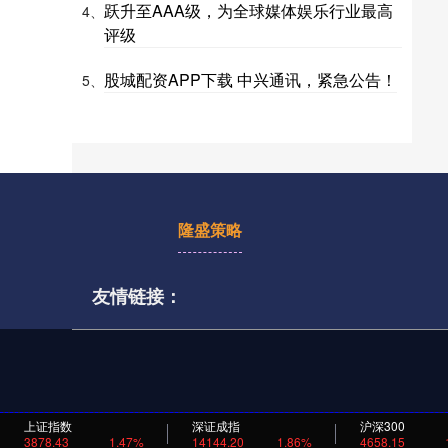
跃升至AAA级，为全球媒体娱乐行业最高
4、
评级
股城配资APP下载 中兴通讯，紧急公告！
5、
隆盛策略
友情链接：
上证指数
深证成指
沪深300
3878.43
1.47%
14144.20
1.86%
4658.15