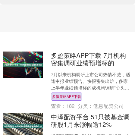
多盈策略APP下载 7月机构
密集调研业绩预增标的
7月以来机构调研上市公司热情不减，适
逢中报业绩预告、快报密集出炉，多家
上半年业绩预增标的成机构调研“心头
好”。Wind数据显示，截至7月16日中国
多赢策略APP下载
证券报记者发稿....
查看：
182
分类：
低息配资公司
中泽配资平台 51只被基金调
研股1月来涨幅逾12%