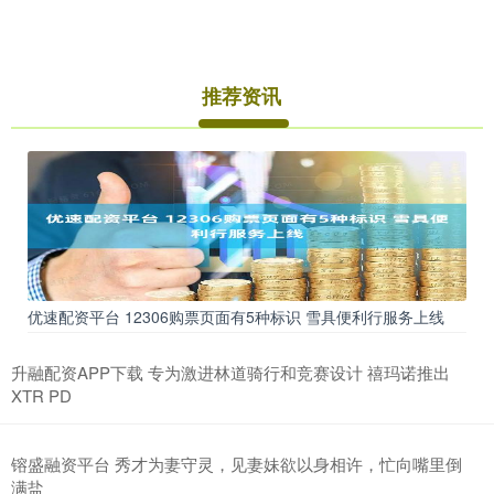
推荐资讯
优速配资平台 12306购票页面有5种标识 雪具便利行服务上线
升融配资APP下载 专为激进林道骑行和竞赛设计 禧玛诺推出
XTR PD
镕盛融资平台 秀才为妻守灵，见妻妹欲以身相许，忙向嘴里倒
满盐