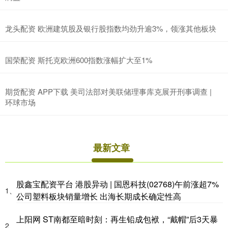
龙头配资 欧洲建筑股及银行股指数均劲升逾3%，领涨其他板块
国荣配资 斯托克欧洲600指数涨幅扩大至1%
期货配资 APP下载 美司法部对美联储理事库克展开刑事调查 |
环球市场
最新文章
股鑫宝配资平台 港股异动 | 国恩科技(02768)午前涨超7%
1、
公司塑料板块销量增长 出海长期成长确定性高
上阳网 ST南都至暗时刻：再生铅成包袱，“戴帽”后3天暴
2、