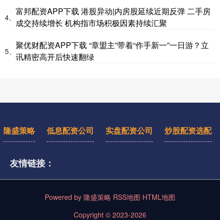
富邦配资APP下载 港股异动|内房股延续近期反弹 二手房
4、
成交持续增长 机构指市场积极因素持续汇聚
聚优财配资APP下载 “章盟主”带着“作手新一”一日游？立
5、
讯精密高开后快速翻绿
隆盛策略
低息配资公司
实盘配资公司
炒股配资选配
友情链接：
Powered by
隆盛策略
RSS地图
HTML地图
Copyright
© 2023-2026