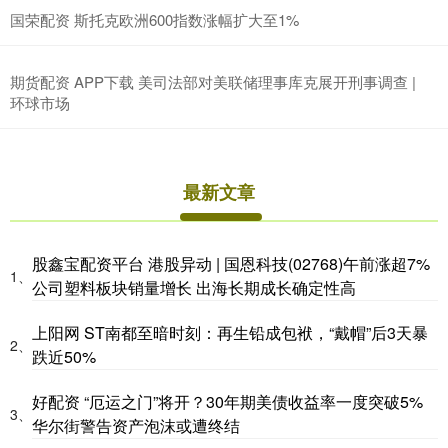
国荣配资 斯托克欧洲600指数涨幅扩大至1%
期货配资 APP下载 美司法部对美联储理事库克展开刑事调查 |
环球市场
最新文章
股鑫宝配资平台 港股异动 | 国恩科技(02768)午前涨超7%
1、
公司塑料板块销量增长 出海长期成长确定性高
上阳网 ST南都至暗时刻：再生铅成包袱，“戴帽”后3天暴
2、
跌近50%
好配资 “厄运之门”将开？30年期美债收益率一度突破5%
3、
华尔街警告资产泡沫或遭终结