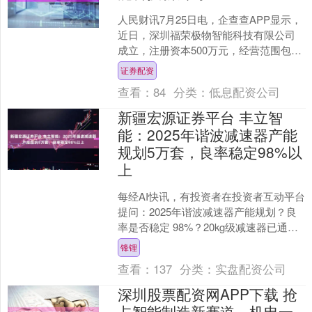
人民财讯7月25日电，企查查APP显示，
近日，深圳福荣极物智能科技有限公司
成立，注册资本500万元，经营范围包
含：数字文化创意软件开发；数字创意
证券配资
产品展览展示服务....
查看：
84
分类：
低息配资公司
新疆宏源证券平台 丰立智
能：2025年谐波减速器产能
规划5万套，良率稳定98%以
上
每经AI快讯，有投资者在投资者互动平台
提问：2025年谐波减速器产能规划？良
率是否稳定 98%？20kg级减速器已通过
百万次循环测试？ 丰立智能（301368.....
锋锂
查看：
137
分类：
实盘配资公司
深圳股票配资网APP下载 抢
占智能制造新赛道，机电一