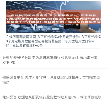
在线股票配资网官网 方正富邦稳泓3个月定开债券: 方正富邦稳泓
3个月定期开放债券型证券投资基金第十个开放期开放日常申
购、赎回及转换业务公告
升融配资APP下载 专为激进林道骑行和竞赛设计 禧玛诺推出
XTR PD
镕盛融资平台 秀才为妻守灵，见妻妹欲以身相许，忙向嘴里倒
满盐
龙头配资 欧洲建筑股及银行股指数均劲升逾3%，领涨其他板块