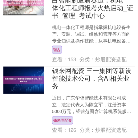
体化工程师报考火热启动_证
书_管理_考试中心
机电一体化工程师是指掌握机电设备生
产、安装、调试、维修和管理等方面的
专业知识及操作技能，从事机电设备维
修和管理工作的高级技术应用性专门人
强占
才。他们主要负责项目的机....
查看：
153
分类：
炒股配资选配
钱来网配资 三一集团等新设
智能技术公司，含AI相关业
务
近日，广东华胥智能技术有限公司成
立，法定代表人为陈立军，注册资本
5000万元，经营范围含计算机系统服
务、信息系统运行维护服务、人工智能
钱来网配资
行业应用系统集成服务等。企....
查看：
126
分类：
炒股配资选配