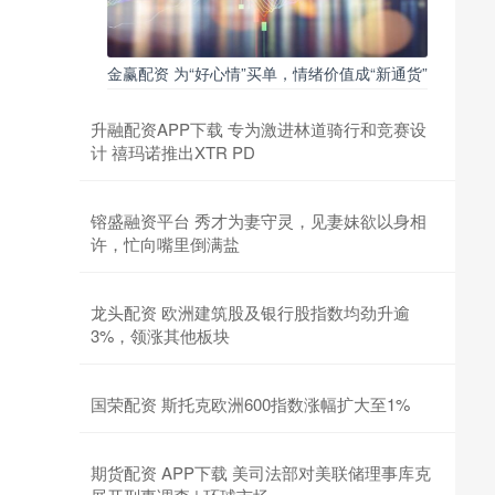
金赢配资 为“好心情”买单，情绪价值成“新通货”
升融配资APP下载 专为激进林道骑行和竞赛设
计 禧玛诺推出XTR PD
镕盛融资平台 秀才为妻守灵，见妻妹欲以身相
许，忙向嘴里倒满盐
龙头配资 欧洲建筑股及银行股指数均劲升逾
3%，领涨其他板块
国荣配资 斯托克欧洲600指数涨幅扩大至1%
期货配资 APP下载 美司法部对美联储理事库克