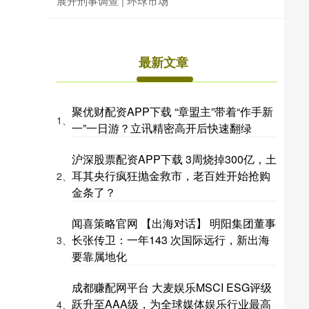
展开刑事调查 | 环球市场
最新文章
聚优财配资APP下载 “章盟主”带着“作手新
1、
一”一日游？立讯精密高开后快速翻绿
沪深股票配资APP下载 3周烧掉300亿，土
耳其央行疯狂抛金救市，老百姓开始抢购
2、
金条了？
闻喜策略官网 【出海对话】 明阳集团董事
长张传卫：一年143 次国际远行，新出海
3、
要靠属地化
成都赚配网平台 大麦娱乐MSCI ESG评级
跃升至AAA级，为全球媒体娱乐行业最高
4、