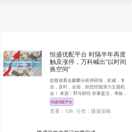
恒盛优配平台 时隔半年再度
触及涨停，万科喊出“以时间
换空间”
炒股就看金麒麟分析师研报，权威，专
业，及时，全面，助您挖掘潜力主题机
会！ 来源：野马财经 存量盘活，考验意
志与能力。 8月25日，A股地产板块迎来
恒盛优配平台
久违的狂欢。时....
查看：
128
分类：
隆盛策略