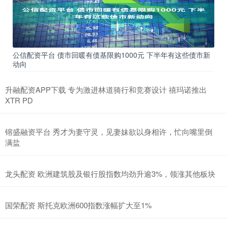
公信配资平台 债市回暖有债基限购1000元 下半年有这些债市新
动向
升融配资APP下载 专为激进林道骑行和竞赛设计 禧玛诺推出
XTR PD
镕盛融资平台 秀才为妻守灵，见妻妹欲以身相许，忙向嘴里倒
满盐
龙头配资 欧洲建筑股及银行股指数均劲升逾3%，领涨其他板块
国荣配资 斯托克欧洲600指数涨幅扩大至1%