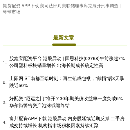
期货配资 APP下载 美司法部对美联储理事库克展开刑事调查 |
环球市场
最新文章
股鑫宝配资平台 港股异动 | 国恩科技(02768)午前涨超7%
1、
公司塑料板块销量增长 出海长期成长确定性高
上阳网 ST南都至暗时刻：再生铅成包袱，“戴帽”后3天暴
2、
跌近50%
好配资 “厄运之门”将开？30年期美债收益率一度突破5%
3、
华尔街警告资产泡沫或遭终结
富邦配资APP下载 港股异动|内房股延续近期反弹 二手房
4、
成交持续增长 机构指市场积极因素持续汇聚