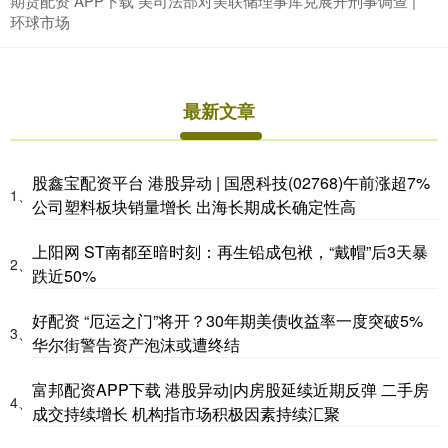
期货配资 APP下载 美司法部对美联储理事库克展开刑事调查 |
环球市场
最新文章
股鑫宝配资平台 港股异动 | 国恩科技(02768)午前涨超7%
1、
公司塑料板块销量增长 出海长期成长确定性高
上阳网 ST南都至暗时刻：再生铅成包袱，“戴帽”后3天暴
2、
跌近50%
好配资 “厄运之门”将开？30年期美债收益率一度突破5%
3、
华尔街警告资产泡沫或遭终结
富邦配资APP下载 港股异动|内房股延续近期反弹 二手房
4、
成交持续增长 机构指市场积极因素持续汇聚