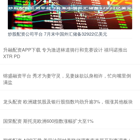
炒股配资公司平台 7月末中国外汇储备32922亿美元
升融配资APP下载 专为激进林道骑行和竞赛设计 禧玛诺推出
XTR PD
镕盛融资平台 秀才为妻守灵，见妻妹欲以身相许，忙向嘴里倒
满盐
龙头配资 欧洲建筑股及银行股指数均劲升逾3%，领涨其他板块
国荣配资 斯托克欧洲600指数涨幅扩大至1%